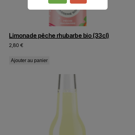
Limonade pêche rhubarbe bio (33cl)
2,80
€
Ajouter au panier