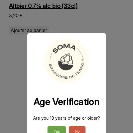
Altbier 0.7% alc bio (33cl)
3,20
€
Ajouter au panier
Age Verification
Are you 18 years of age or older?
Yes
No